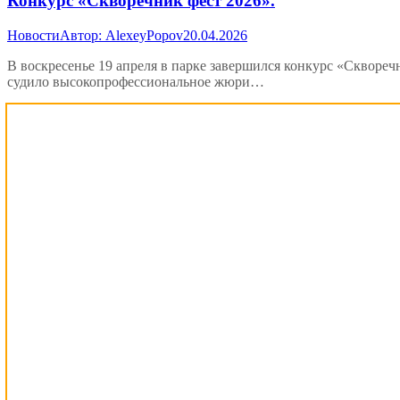
Конкурс «Скворечник фест 2026».
Новости
Автор:
AlexeyPopov
20.04.2026
В воскресенье 19 апреля в парке завершился конкурс «Скворечн
судило высокопрофессиональное жюри…