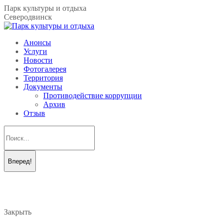
Перейти
Парк культуры и отдыха
к
Северодвинск
содержанию
Анонсы
Услуги
Новости
Фотогалерея
Территория
Документы
Противодействие коррупции
Архив
Отзыв
Поиск:
Вконтакте
Telegram
page
page
opens
opens
in
in
new
new
Закрыть
window
window