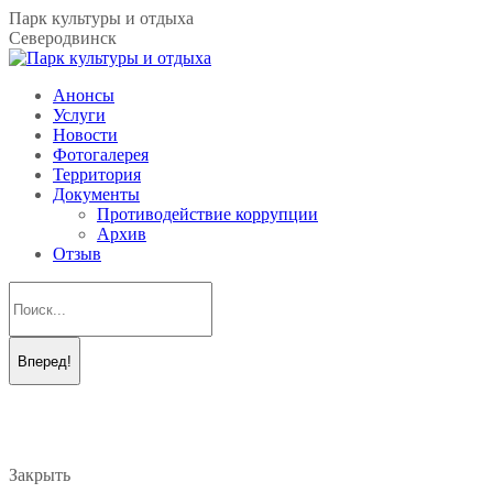
Перейти
Парк культуры и отдыха
к
Северодвинск
содержанию
Анонсы
Услуги
Новости
Фотогалерея
Территория
Документы
Противодействие коррупции
Архив
Отзыв
Поиск:
Вконтакте
Telegram
page
page
opens
opens
in
in
new
new
Закрыть
window
window