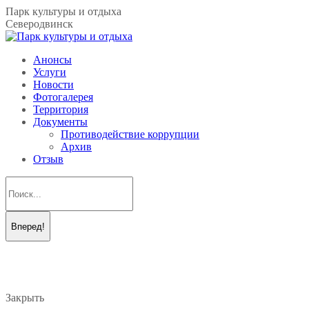
Перейти
Парк культуры и отдыха
к
Северодвинск
содержанию
Анонсы
Услуги
Новости
Фотогалерея
Территория
Документы
Противодействие коррупции
Архив
Отзыв
Поиск:
Вконтакте
Telegram
page
page
opens
opens
in
in
new
new
Закрыть
window
window