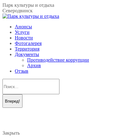
Перейти
Парк культуры и отдыха
к
Северодвинск
содержанию
Анонсы
Услуги
Новости
Фотогалерея
Территория
Документы
Противодействие коррупции
Архив
Отзыв
Поиск:
Вконтакте
Telegram
page
page
opens
opens
in
in
new
new
Закрыть
window
window