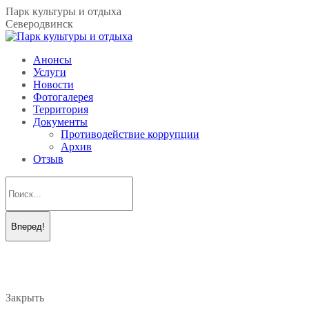
Перейти
Парк культуры и отдыха
к
Северодвинск
содержанию
Анонсы
Услуги
Новости
Фотогалерея
Территория
Документы
Противодействие коррупции
Архив
Отзыв
Поиск:
Вконтакте
Telegram
page
page
opens
opens
in
in
new
new
Закрыть
window
window