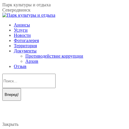
Перейти
Парк культуры и отдыха
к
Северодвинск
содержанию
Анонсы
Услуги
Новости
Фотогалерея
Территория
Документы
Противодействие коррупции
Архив
Отзыв
Поиск:
Вконтакте
Telegram
page
page
opens
opens
in
in
new
new
Закрыть
window
window