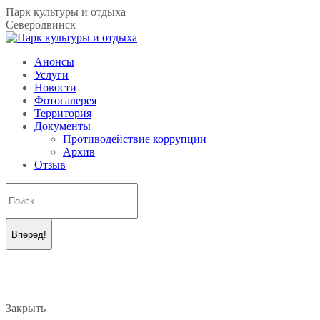
Перейти
Парк культуры и отдыха
к
Северодвинск
содержанию
Анонсы
Услуги
Новости
Фотогалерея
Территория
Документы
Противодействие коррупции
Архив
Отзыв
Поиск:
Вконтакте
Telegram
page
page
opens
opens
in
in
new
new
Закрыть
window
window