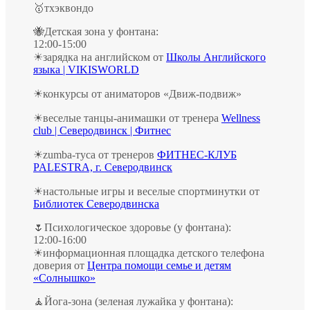
🥇тхэквондо
🐝Детская зона у фонтана:
12:00-15:00
☀зарядка на английском от
Школы Английского
языка | VIKISWORLD
☀конкурсы от аниматоров «Движ-подвиж»
☀веселые танцы-анимашки от тренера
Wellness
club | Северодвинск | Фитнес
☀zumba-туса от тренеров
ФИТНЕС-КЛУБ
PALESTRA, г. Северодвинск
☀настольные игры и веселые спортминутки от
Библиотек Северодвинска
🌷Психологическое здоровье (у фонтана):
12:00-16:00
☀информационная площадка детского телефона
доверия от
Центра помощи семье и детям
«Солнышко»
🧘‍Йога-зона (зеленая лужайка у фонтана):