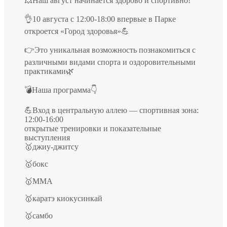
💥Наш август начинается здорово и спортивно!
👌10 августа с 12:00-18:00 впервые в Парке
откроется «Город здоровья»💪
👉Это уникальная возможность познакомиться с
различными видами спорта и оздоровительными
практиками🌿
💣Наша программа👇
💪Вход в центральную аллею — спортивная зона:
12:00-16:00
открытые тренировки и показательные
выступления
🥇джиу-джитсу
🥇бокс
🥇ММА
🥇каратэ киокусинкай
🥇самбо