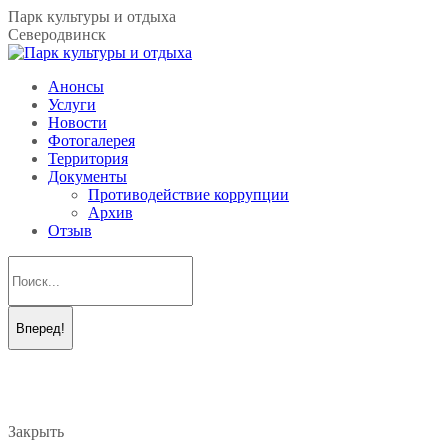
Перейти
Парк культуры и отдыха
к
Северодвинск
содержанию
Анонсы
Услуги
Новости
Фотогалерея
Территория
Документы
Противодействие коррупции
Архив
Отзыв
Поиск:
Вконтакте
Telegram
page
page
opens
opens
in
in
new
new
Закрыть
window
window