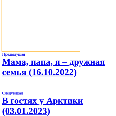
Навигация
Предыдущий
Предыдущая
альбом:
Мама, папа, я – дружная
по
альбомам
семья (16.10.2022)
Следующий
Следующая
альбом:
В гостях у Арктики
(03.01.2023)