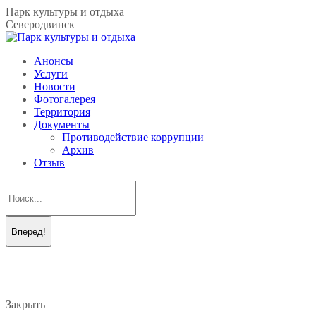
Перейти
Парк культуры и отдыха
к
Северодвинск
содержанию
Анонсы
Услуги
Новости
Фотогалерея
Территория
Документы
Противодействие коррупции
Архив
Отзыв
Поиск:
Вконтакте
Telegram
page
page
opens
opens
in
in
new
new
Закрыть
window
window