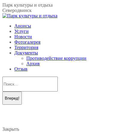
Перейти
Парк культуры и отдыха
к
Северодвинск
содержанию
Анонсы
Услуги
Новости
Фотогалерея
Территория
Документы
Противодействие коррупции
Архив
Отзыв
Поиск:
Вконтакте
Telegram
page
page
opens
opens
in
in
new
new
Закрыть
window
window