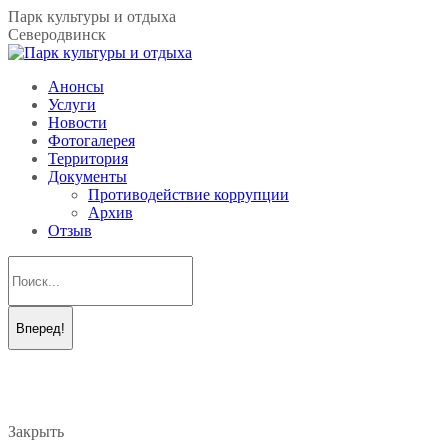
Перейти
Парк культуры и отдыха
к
Северодвинск
содержанию
Анонсы
Услуги
Новости
Фотогалерея
Территория
Документы
Противодействие коррупции
Архив
Отзыв
Поиск:
Вконтакте
Telegram
page
page
opens
opens
in
in
new
new
Закрыть
window
window