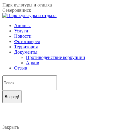
Перейти
Парк культуры и отдыха
к
Северодвинск
содержанию
Анонсы
Услуги
Новости
Фотогалерея
Территория
Документы
Противодействие коррупции
Архив
Отзыв
Поиск:
Вконтакте
Telegram
page
page
opens
opens
in
in
new
new
Закрыть
window
window