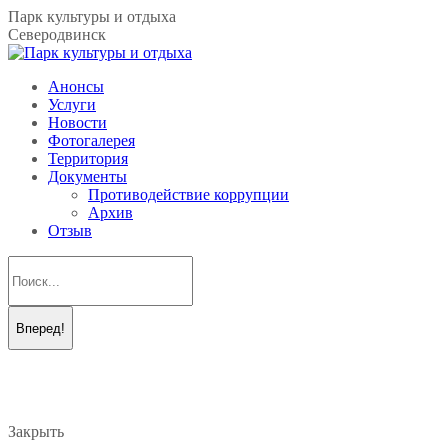
Перейти
Парк культуры и отдыха
к
Северодвинск
содержанию
Анонсы
Услуги
Новости
Фотогалерея
Территория
Документы
Противодействие коррупции
Архив
Отзыв
Поиск:
Вконтакте
Telegram
page
page
opens
opens
in
in
new
new
Закрыть
window
window