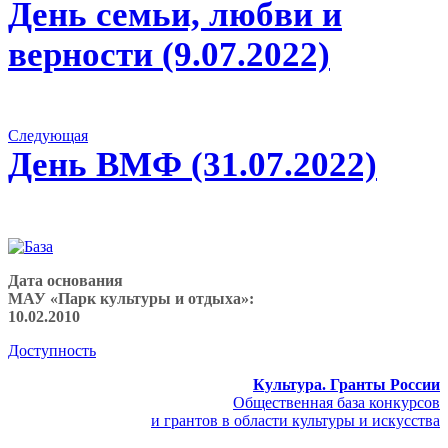
альбом:
День семьи, любви и
по
альбомам
верности (9.07.2022)
Следующий
Следующая
альбом:
День ВМФ (31.07.2022)
Дата основания
МАУ «Парк культуры и отдыха»:
10.02.2010
Доступность
Культура. Гранты России
Общественная база конкурсов
и грантов в области культуры и искусства