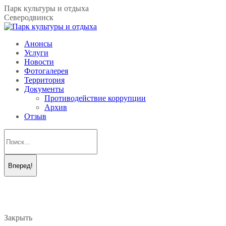
Перейти
Парк культуры и отдыха
к
Северодвинск
содержанию
Анонсы
Услуги
Новости
Фотогалерея
Территория
Документы
Противодействие коррупции
Архив
Отзыв
Поиск:
Вконтакте
Telegram
page
page
opens
opens
in
in
new
new
Закрыть
window
window