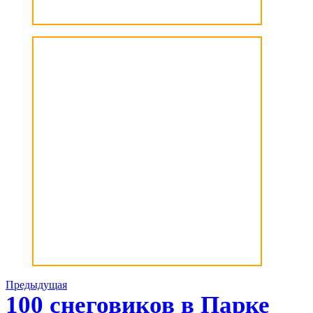
Навигация
Предыдущий
Предыдущая
альбом:
100 снеговиков в Парке
по