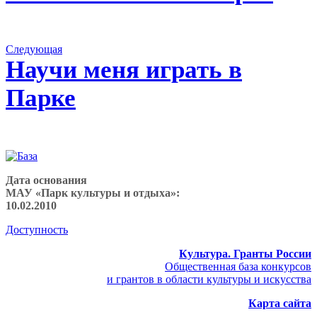
альбомам
Следующий
Следующая
альбом:
Научи меня играть в
Парке
Дата основания
МАУ «Парк культуры и отдыха»:
10.02.2010
Доступность
Культура. Гранты России
Общественная база конкурсов
и грантов в области культуры и искусства
Карта сайта