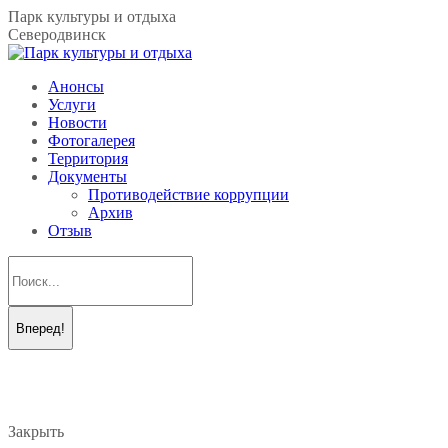
Перейти
Парк культуры и отдыха
к
Северодвинск
содержанию
Анонсы
Услуги
Новости
Фотогалерея
Территория
Документы
Противодействие коррупции
Архив
Отзыв
Поиск:
Вконтакте
Telegram
page
page
opens
opens
in
in
new
new
Закрыть
window
window