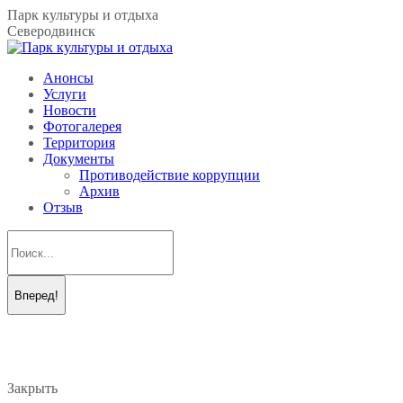
Перейти
Парк культуры и отдыха
к
Северодвинск
содержанию
Анонсы
Услуги
Новости
Фотогалерея
Территория
Документы
Противодействие коррупции
Архив
Отзыв
Поиск:
Вконтакте
Telegram
page
page
opens
opens
in
in
new
new
Закрыть
window
window