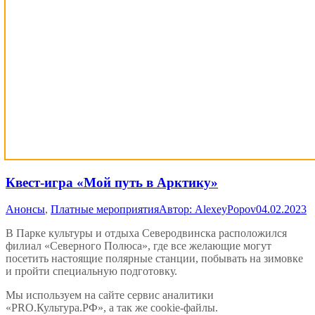
Квест-игра «Мой путь в Арктику»
Анонсы
,
Платные мероприятия
Автор:
AlexeyPopov
04.02.2023
В Парке культуры и отдыха Северодвинска расположился
филиал «Северного Полюса», где все желающие могут
посетить настоящие полярные станции, побывать на зимовке
и пройти специальную подготовку.
Вверх
Мы используем на сайте сервис аналитики
«PRO.Культура.РФ», а так же cookie-файлы.