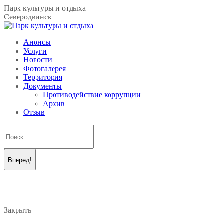
Перейти
Парк культуры и отдыха
к
Северодвинск
содержанию
Анонсы
Услуги
Новости
Фотогалерея
Территория
Документы
Противодействие коррупции
Архив
Отзыв
Поиск:
Вконтакте
Telegram
page
page
opens
opens
in
in
new
new
Закрыть
window
window